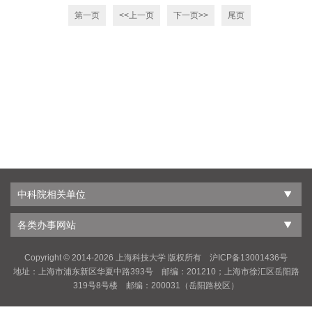
第一页
<<上一页
下一页>>
尾页
中科院相关单位
各类办事网站
Copyright © 2014-
2026 上海科技大学 版权所有 沪ICP备13001436号
地址：上海市浦东新区华夏中路393号 邮编：201210；上海市徐汇区岳阳路
319号8号楼 邮编：200031（岳阳路校区）