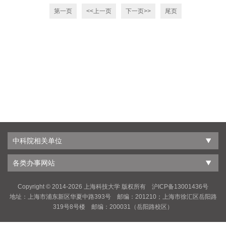
第一页
<<上一页
下一页>>
尾页
中科院相关单位
各类办事网站
Copyright © 2014-
2026 上海科技大学 版权所有 沪ICP备13001436号
地址：上海市浦东新区华夏中路393号 邮编：201210；上海市徐汇区岳阳路
319号8号楼 邮编：200031（岳阳路校区）