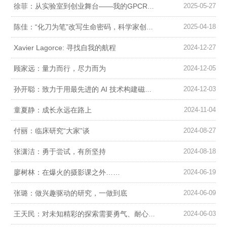
2025-05-27
徐菲：从实验室到创业舞台——我的GPCR科研长征与跨界之路
2025-04-18
陈佳：“化刀为笔”改写生命密码，科学家创业从0到1
Xavier Lagorce: 寻找自我的航程
2024-12-27
顾家远：量力而行，尽力而为
2024-12-05
2024-12-03
孙开聪：致力于用最先进的 AI 技术构建磁共振重建模型
童夏静：成长永远在路上
2024-11-04
付丽：临床研究“大家”谈
2024-08-27
张潇洁：勇于尝试，有所坚持
2024-08-18
廖树林：在爆火的摄影课之外……
2024-06-19
张璐：做兴趣驱动的研究，一做到底
2024-06-09
2024-06-03
王天民：对未知精彩的探索需要勇气、耐心和好奇